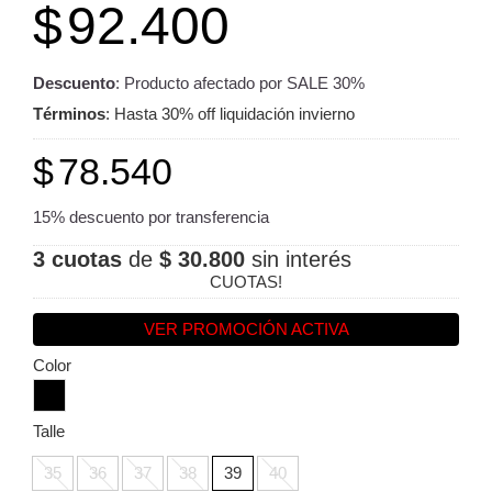
$
92.400
Descuento
: Producto afectado por SALE 30%
Términos
: Hasta 30% off liquidación invierno
$
78.540
15% descuento por transferencia
3 cuotas
de
$ 30.800
sin interés
CUOTAS!
VER PROMOCIÓN ACTIVA
Color
Talle
35
36
37
38
39
40