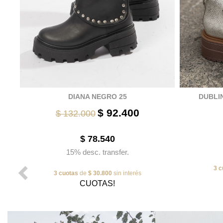
DIANA NEGRO 25
DUBLIN
$ 92.400
$ 132.000
$ 78.540
15% desc. transfer.
3 c
3 cuotas
de
$ 30.800
sin interés
CUOTAS!