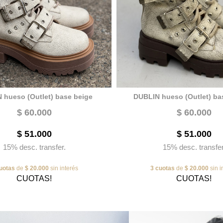
 hueso (Outlet) base beige
DUBLIN hueso (Outlet) ba
$ 60.000
$ 60.000
$ 51.000
$ 51.000
15% desc. transfer.
15% desc. transfer
uotas
de
$ 20.000
sin interés
3 cuotas
de
$ 20.000
sin i
CUOTAS!
CUOTAS!