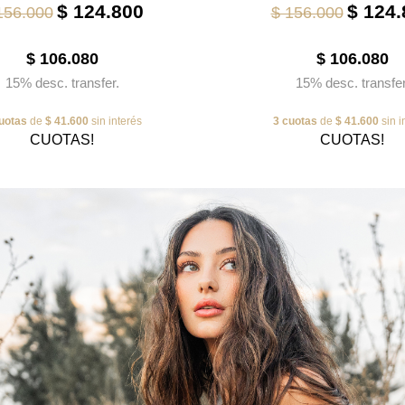
$ 124.800
$ 124.
156.000
$ 156.000
$ 106.080
$ 106.080
15% desc. transfer.
15% desc. transfer
uotas
de
$ 41.600
sin interés
3 cuotas
de
$ 41.600
sin i
CUOTAS!
CUOTAS!