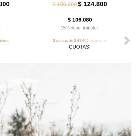
800
$ 124.800
$ 156.000
$ 106.080
.
15% desc. transfer.
nterés
3 cuotas
de
$ 41.600
sin interés
CUOTAS!