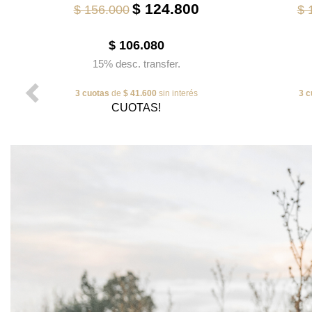
$ 124.800
$ 156.000
$ 
$ 106.080
15% desc. transfer.
3 cuotas
de
$ 41.600
sin interés
3 c
CUOTAS!