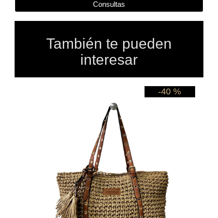
Consultas
También te pueden
interesar
 %
-40 %