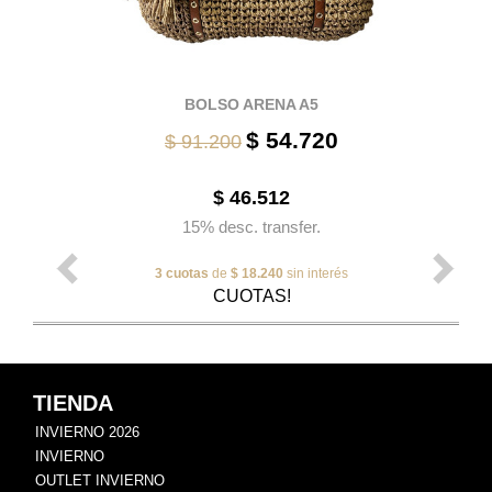
BOLSO ARENA A5
$ 54.720
$ 91.200
$ 46.512
15% desc. transfer.
3 cuotas
de
$ 18.240
sin interés
CUOTAS!
TIENDA
INVIERNO 2026
INVIERNO
OUTLET INVIERNO