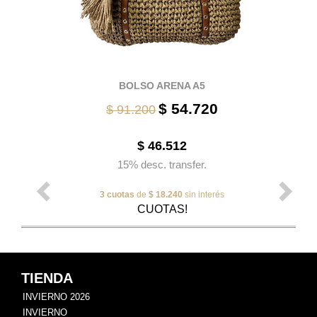
BOLSO ARENA A5
$ 54.720
$ 91.200
$ 46.512
15% desc. transfer.
3 cuotas
de
$ 18.240
sin interés
CUOTAS!
TIENDA
INVIERNO 2026
INVIERNO