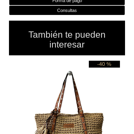
Forma de pago
Consultas
También te pueden
interesar
 %
-40 %