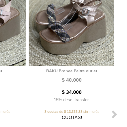
t
BAKU Bronce Peltre outlet
$ 40.000
$ 34.000
.
15% desc. transfer.
interés
3 cuotas
de
$ 13.333,33
sin interés
CUOTAS!