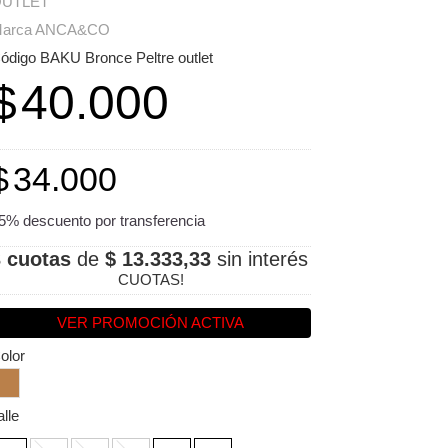
UTLET
arca ANCA&CO
ódigo BAKU Bronce Peltre outlet
$
40.000
$
34.000
5% descuento por transferencia
3 cuotas
de
$ 13.333,33
sin interés
CUOTAS!
VER PROMOCIÓN ACTIVA
olor
alle