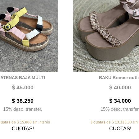
ATENAS BAJA MULTI
BAKU Bronce outle
$ 45.000
$ 40.000
$ 38.250
$ 34.000
15% desc. transfer.
15% desc. transfer
cuotas
de
$ 15.000
sin interés
3 cuotas
de
$ 13.333,33
sin 
CUOTAS!
CUOTAS!