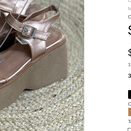
O
M
C
1
C
T