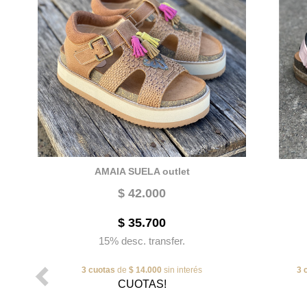
AMAIA SUELA outlet
$ 42.000
$ 35.700
15% desc. transfer.
3 cuotas
de
$ 14.000
sin interés
3 
CUOTAS!