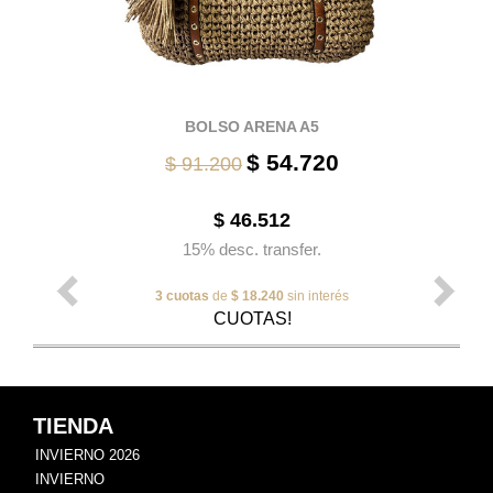
BOLSO ARENA A5
$ 54.720
$ 91.200
$ 46.512
15% desc. transfer.
3 cuotas
de
$ 18.240
sin interés
CUOTAS!
TIENDA
INVIERNO 2026
INVIERNO