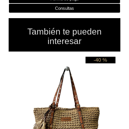
Consultas
También te pueden
interesar
 %
-40 %