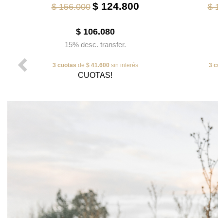
$ 124.800
$ 156.000
$ 
$ 106.080
15% desc. transfer.
3 cuotas
de
$ 41.600
sin interés
3 c
CUOTAS!