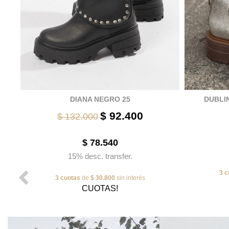
DIANA NEGRO 25
DUBLIN
$ 92.400
$ 132.000
$ 78.540
15% desc. transfer.
3 c
3 cuotas
de
$ 30.800
sin interés
CUOTAS!