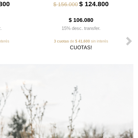
800
$ 124.800
$ 156.000
$ 106.080
.
15% desc. transfer.
nterés
3 cuotas
de
$ 41.600
sin interés
CUOTAS!