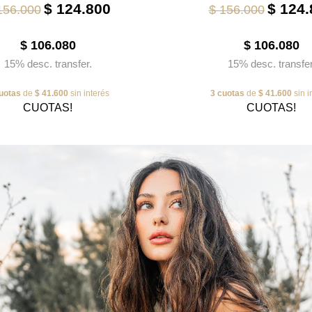
$ 124.800
$ 124.
156.000
$ 156.000
$ 106.080
$ 106.080
15% desc. transfer.
15% desc. transfer
uotas
de
$ 41.600
sin interés
3 cuotas
de
$ 41.600
sin i
CUOTAS!
CUOTAS!