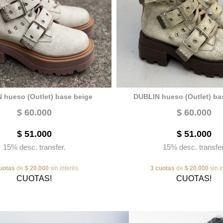
 hueso (Outlet) base beige
DUBLIN hueso (Outlet) ba
$ 60.000
$ 60.000
$ 51.000
$ 51.000
15% desc. transfer.
15% desc. transfer
uotas
de
$ 20.000
sin interés
3 cuotas
de
$ 20.000
sin i
CUOTAS!
CUOTAS!